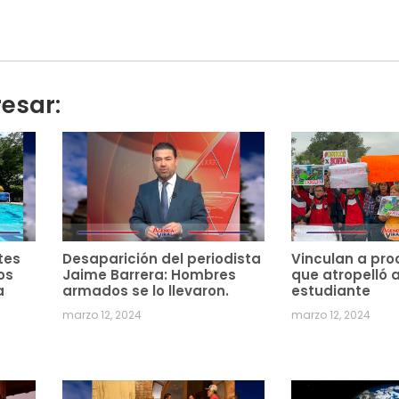
resar:
tes
Desaparición del periodista
Vinculan a pro
os
Jaime Barrera: Hombres
que atropelló 
a
armados se lo llevaron.
estudiante
marzo 12, 2024
marzo 12, 2024