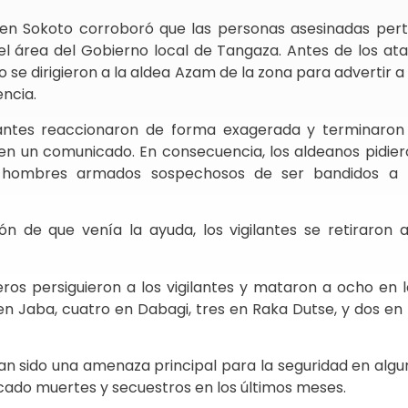
l en Sokoto corroboró que las personas asesinadas per
el área del Gobierno local de Tangaza. Antes de los at
se dirigieron a la aldea Azam de la zona para advertir 
encia.
ilantes reaccionaron de forma exagerada y terminaro
 en un comunicado. En consecuencia, los aldeanos pidier
de hombres armados sospechosos de ser bandidos a
ión de que venía la ayuda, los vigilantes se retiraron 
eros persiguieron a los vigilantes y mataron a ocho en 
s en Jaba, cuatro en Dabagi, tres en Raka Dutse, y dos en
n sido una amenaza principal para la seguridad en algu
ocado muertes y secuestros en los últimos meses.