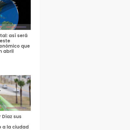
tal: así será
 este
ronómico que
n abril
r Díaz sus
 a la ciudad