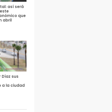
tal: así será
 este
ronómico que
n abril
r Díaz sus
 a la ciudad