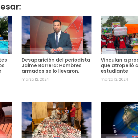
resar:
tes
Desaparición del periodista
Vinculan a pro
os
Jaime Barrera: Hombres
que atropelló 
a
armados se lo llevaron.
estudiante
marzo 12, 2024
marzo 12, 2024