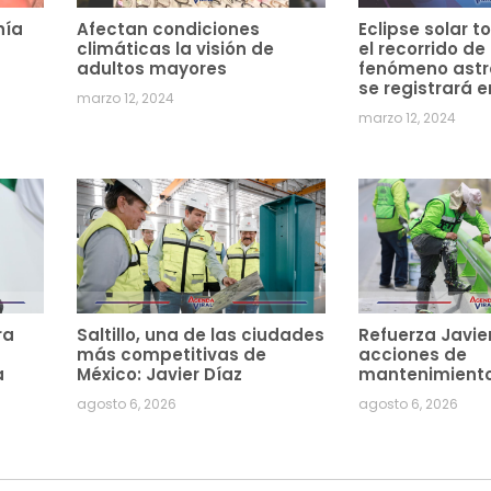
hía
Afectan condiciones
Eclipse solar to
climáticas la visión de
el recorrido de
adultos mayores
fenómeno ast
se registrará e
marzo 12, 2024
marzo 12, 2024
ra
Saltillo, una de las ciudades
Refuerza Javie
más competitivas de
acciones de
a
México: Javier Díaz
mantenimiento
agosto 6, 2026
agosto 6, 2026