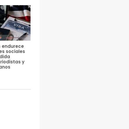
s endurece
es sociales
edida
riodistas y
anos