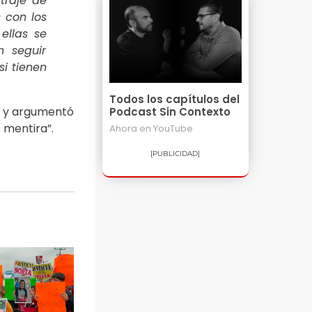
traje de
 con los
ellas se
n seguir
si tienen
Todos los capítulos del
e” y argumentó
Podcast Sin Contexto
 mentira”.
Ahora en
YouTube
[PUBLICIDAD]