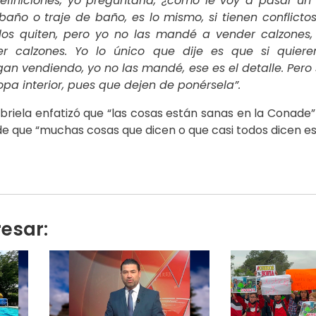
finiciones, yo preguntaría, ¿cómo le voy a pasar un 
año o traje de baño, es lo mismo, si tienen conflictos
los quiten, pero yo no las mandé a vender calzones, 
r calzones. Yo lo único que dije es que si quiere
an vendiendo, yo no las mandé, ese es el detalle. Pero 
ropa interior, pues que dejen de ponérsela”.
briela enfatizó que “las cosas están sanas en la Conad
de que “muchas cosas que dicen o que casi todos dicen es
resar: