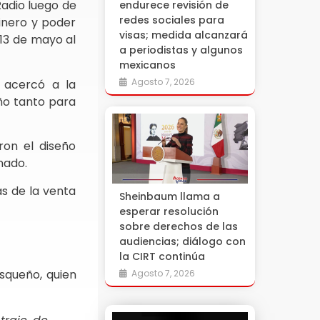
Radio luego de
endurece revisión de
redes sociales para
inero y poder
visas; medida alcanzará
 13 de mayo al
a periodistas y algunos
mexicanos
Agosto 7, 2026
 acercó a la
ño tanto para
aron el diseño
nado.
s de la venta
Sheinbaum llama a
esperar resolución
sobre derechos de las
audiencias; diálogo con
la CIRT continúa
squeño, quien
Agosto 7, 2026