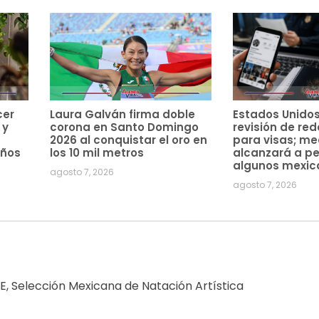
cer
Laura Galván firma doble
Estados Unido
 y
corona en Santo Domingo
revisión de red
2026 al conquistar el oro en
para visas; m
años
los 10 mil metros
alcanzará a pe
algunos mexic
agosto 7, 2026
agosto 7, 2026
E
,
Selección Mexicana de Natación Artística