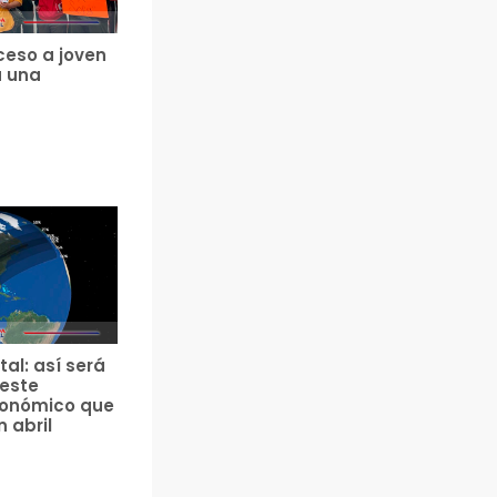
ceso a joven
a una
tal: así será
 este
ronómico que
n abril