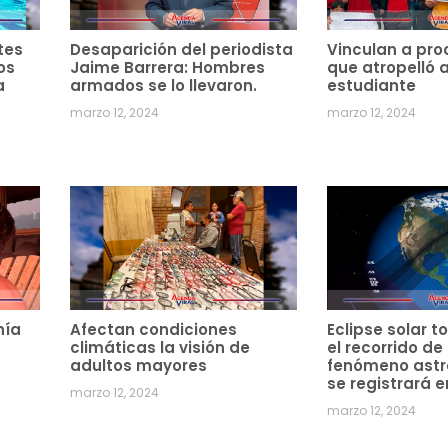
tes
Desaparición del periodista
Vinculan a pro
os
Jaime Barrera: Hombres
que atropelló 
a
armados se lo llevaron.
estudiante
marzo 12, 2024
marzo 12, 2024
hía
Afectan condiciones
Eclipse solar to
climáticas la visión de
el recorrido de
adultos mayores
fenómeno ast
se registrará e
marzo 12, 2024
marzo 12, 2024