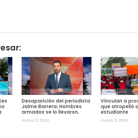
resar:
tes
Desaparición del periodista
Vinculan a pro
os
Jaime Barrera: Hombres
que atropelló 
a
armados se lo llevaron.
estudiante
marzo 12, 2024
marzo 12, 2024