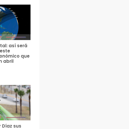
tal: así será
 este
ronómico que
n abril
r Díaz sus