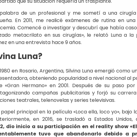
partido que su situación requería un trasplante.
a palabra de un profesional y me sometí a una cirugía
queña. En 2011, me realicé exámenes de rutina en una
lcemia. Comencé a investigar y descubrí que había casos
izado metacrilato en sus cirugías», le relató Luna a la
ez en una entrevista hace 9 años.
lvina Luna?
 1980 en Rosario, Argentina, Silvina Luna emergió como un
sentadora, obteniendo popularidad a nivel nacional al pa
e «Gran Hermano» en 2001. Después de su paso por
rotagonizando campañas publicitarias y forjó su carrera
ones teatrales, telenovelas y series televisivas.
pel principal en la película «Loca ella, loco yo», bajo l
teriormente, en 2016, se trasladó a Estados Unidos, 
2, dio inicio a su participación en el reality show «El
entablemente tuvo que abandonarlo debido a p