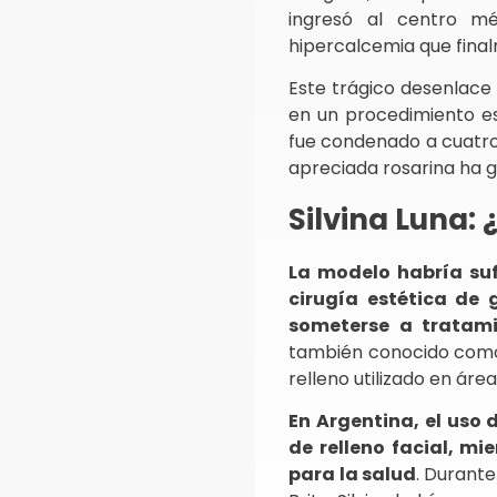
ingresó al centro m
hipercalcemia que fina
Este trágico desenlace 
en un procedimiento es
fue condenado a cuatro a
apreciada rosarina ha g
Silvina Luna:
La modelo habría suf
cirugía estética de 
someterse a tratami
también conocido como P
relleno utilizado en áre
En Argentina, el uso
de relleno facial, m
para la salud
. Durant