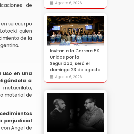
Agosto 6, 2026
icaciones de
a en su cuerpo
otocki, quien
cimiento de la
gentino.
Invitan a la Carrera 5K
Unidos por la
Seguridad; será el
domingo 23 de agosto
u uso en una
Agosto 6, 2026
bligándola a
l metacrilato,
 o material de
ocedimientos
 perjudicial
’ con Angel de