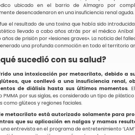
édico ubicado en el barrio de Almagro por compl
lmente desencadenaron en una insuficiencia renal aguda.
fue el resultado de una toxina que había sido introducid
tético llevado a cabo años atrás por el médico Aníbal L
ños de prisión por «lesiones graves». La noticia del falle
enerado una profunda conmoción en todo el territorio ar
 ¿qué sucedió con su salud?
rido una intoxicación por metacrilato, debido a s
glúteos, que conllevó a una insuficiencia renal, o
entos de diálisis hasta sus últimos momentos
. E
MMA por sus siglas, es considerado un tipo de plástico
as como glúteos y regiones faciales.
 de metacrilato está autorizado solamente para pr
ientras que su aplicación en nalgas y mamas resulta
e una entrevista en el programa de entretenimiento ‘LAM