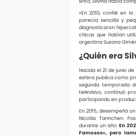
Brito, Silvina había com
«En 2010, confié en l
parecía sencilla y pe
diagnosticaron hiperca
chicas que habían util
argentina Susana Gimén
¿Quién era Si
Nacida el 21 de junio de
esfera publica como pre
segunda temporada d
televisivo, continuó p
participando en producci
En 2015, desempeñó un pa
Nicolás Tannchen. Pos
durante un año.
En 202
Famosos», pero lam