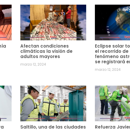
hía
Afectan condiciones
Eclipse solar to
climáticas la visión de
el recorrido de
adultos mayores
fenómeno ast
se registrará e
marzo 12, 2024
marzo 12, 2024
ra
Saltillo, una de las ciudades
Refuerza Javie