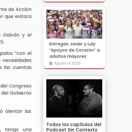
ente de Acción
or que evitara
s Galván y el
5.
Entregan Javier y Luly
“Apoyos de Corazón” a
gados “con el
adultos mayores
 o necesidades
Agosto 4, 2026
e las cuentas
n del Congreso
a del Gobierno
ó alentar las
Todos los capítulos del
o, tengo una
Podcast Sin Contexto