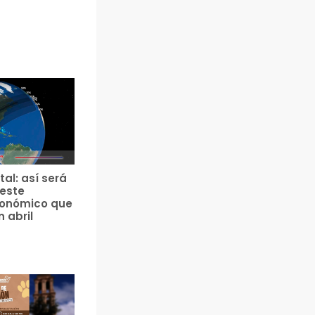
tal: así será
 este
ronómico que
n abril