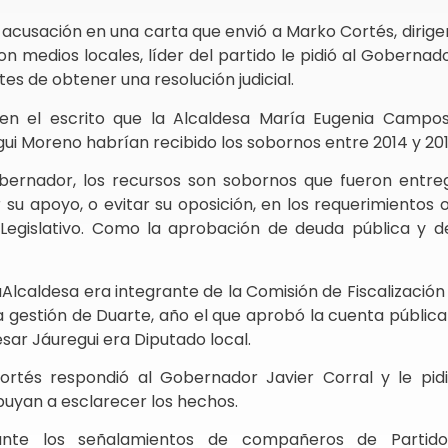
 acusación en una carta que envió a Marko Cortés, dirig
n medios locales, líder del partido le pidió al Gobernad
es de obtener una resolución judicial.
en el escrito que la Alcaldesa María Eugenia Campo
ui Moreno habrían recibido los sobornos entre 2014 y 201
obernador, los recursos son sobornos que fueron entre
su apoyo, o evitar su oposición, en los requerimientos
l Legislativo. Como la aprobación de deuda pública y d
lcaldesa era integrante de la Comisión de Fiscalizació
la gestión de Duarte, año el que aprobó la cuenta públic
ésar Jáuregui era Diputado local.
ortés respondió al Gobernador Javier Corral y le pidi
buyan a esclarecer los hechos.
ante los señalamientos de compañeros de Partid