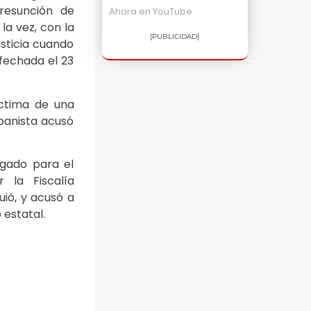
presunción de
Ahora en
YouTube
la vez, con la
[PUBLICIDAD]
sticia cuando
 fechada el 23
ctima de una
 panista acusó
lgado para el
 la Fiscalía
ió, y acusó a
 estatal.