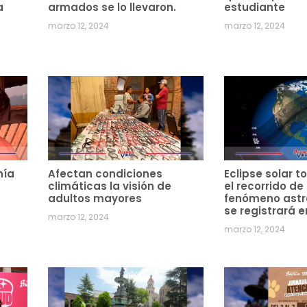
a
armados se lo llevaron.
estudiante
marzo 12, 2024
marzo 12, 2024
hía
Afectan condiciones
Eclipse solar to
climáticas la visión de
el recorrido de
adultos mayores
fenómeno ast
se registrará e
marzo 12, 2024
marzo 12, 2024