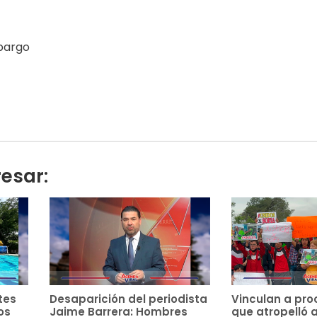
mbargo
resar:
tes
Desaparición del periodista
Vinculan a pro
os
Jaime Barrera: Hombres
que atropelló 