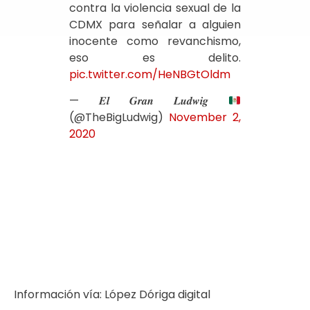
contra la violencia sexual de la
CDMX para señalar a alguien
inocente como revanchismo,
eso es delito.
pic.twitter.com/HeNBGtOldm
— 𝑬𝒍 𝑮𝒓𝒂𝒏 𝑳𝒖𝒅𝒘𝒊𝒈
(@TheBigLudwig)
November 2,
2020
Información vía: López Dóriga digital