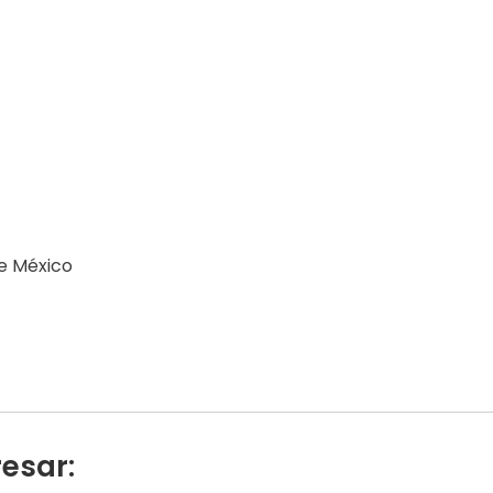
de México
resar: