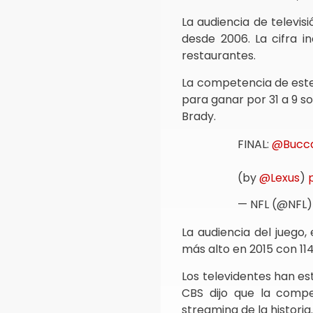
La audiencia de televis
desde 2006. La cifra i
restaurantes.
La competencia de est
para ganar por 31 a 9 so
Brady.
FINAL:
@Bucc
(by
@Lexus
)
— NFL (@NFL
La audiencia del juego,
más alto en 2015 con 11
Los televidentes han e
CBS dijo que la compe
streaming de la historia