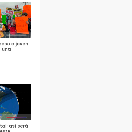
ceso a joven
a una
tal: así será
 este