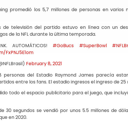
ing promedió los 5,7 millones de personas en varios me
s de televisión del partido estuvo en línea con un de
gos de la NFL durante la última temporada.
ONK. AUTOMÁTICOS!
#GoBucs
#SuperBowl
#NFLBr
com/FxPNJ5E1om
(@NFLBrasil)
February 8, 2021
18 personas del Estadio Raymond James parecía estar
tidos entre los fans. El estadio ingresos el ingreso de 25
ido todo el espacio publicitario para el juego, que inclu
de 30 segundos se vendió por unos 5.5 millones de dóla
que en 2020.