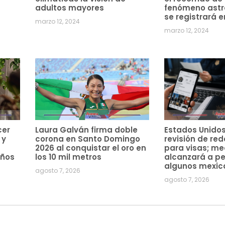
adultos mayores
fenómeno ast
se registrará e
marzo 12, 2024
marzo 12, 2024
cer
Laura Galván firma doble
Estados Unido
 y
corona en Santo Domingo
revisión de red
2026 al conquistar el oro en
para visas; m
años
los 10 mil metros
alcanzará a pe
algunos mexic
agosto 7, 2026
agosto 7, 2026