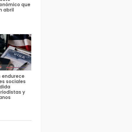
ronómico que
n abril
s endurece
es sociales
edida
riodistas y
anos