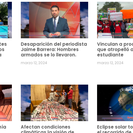
tes
Desaparición del periodista
Vinculan a pro
os
Jaime Barrera: Hombres
que atropelló 
a
armados se lo llevaron.
estudiante
marzo 12, 2024
marzo 12, 2024
hía
Afectan condiciones
Eclipse solar to
climáticas la visión de
el recorrido de