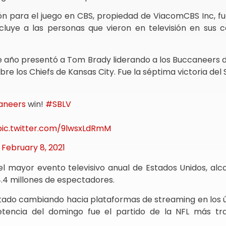
ión para el juego en CBS, propiedad de ViacomCBS Inc, f
ncluye a las personas que vieron en televisión en sus c
e año presentó a Tom Brady liderando a los Buccaneers
bre los Chiefs de Kansas City. Fue la séptima victoria del
aneers
win!
#SBLV
pic.twitter.com/9lwsxLdRmM
)
February 8, 2021
 el mayor evento televisivo anual de Estados Unidos, al
4.4 millones de espectadores.
stado cambiando hacia plataformas de streaming en los ú
tencia del domingo fue el partido de la NFL más tr
.