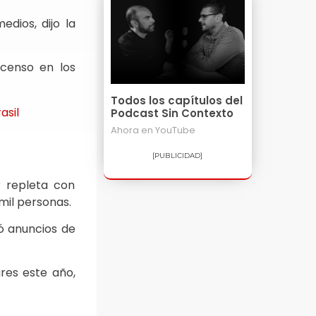
dios, dijo la
scenso en los
Todos los capítulos del
asil
Podcast Sin Contexto
Ahora en
YouTube
[PUBLICIDAD]
 repleta con
 mil personas.
yó anuncios de
res este año,