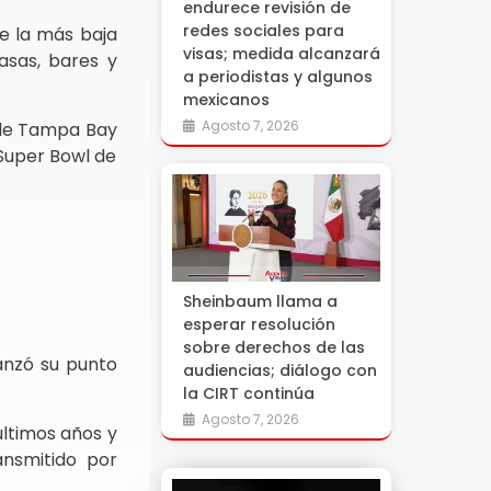
endurece revisión de
redes sociales para
ue la más baja
visas; medida alcanzará
asas, bares y
a periodistas y algunos
mexicanos
Agosto 7, 2026
 de Tampa Bay
 Super Bowl de
Sheinbaum llama a
esperar resolución
sobre derechos de las
canzó su punto
audiencias; diálogo con
la CIRT continúa
Agosto 7, 2026
ltimos años y
ansmitido por