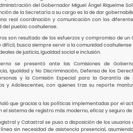
dministración del Gobernador Miguel Ángel Riquelme Sol
unción de la Secretaría a su cargo es la de dar gobernabili
una real coordinación y comunicación con los diferent
 del pueblo coahuilense.
ros son resultado de los esfuerzos y compromiso de un 
 difícil, busca siempre servir a la comunidad coahuilense 
deales de justicia, igualdad social e inclusión.
ierno se presentó ante las Comisiones de Goberna
icia, Igualdad y No Discriminación, Defensa de los Der
ersonas y la Comisión Especial para la Garantía de 
os y Adolescentes, con quienes tras su reporte mantu
eñaló que gracias a las políticas implementadas por el ac
 el sistema de registro más moderno, eficaz y seguro de
egistral y Catastral se puso a disposición de los usuarios 
n línea sin necesidad de asistencia presencial, asumie