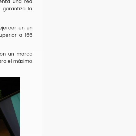
uenta una red
 garantiza la
ejercer en un
uperior a 166
 con un marco
para el máximo