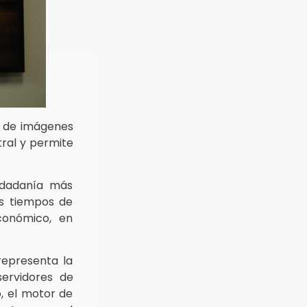
es de imágenes
tral y permite
iudadanía más
os tiempos de
económico, en
 representa la
servidores de
, el motor de