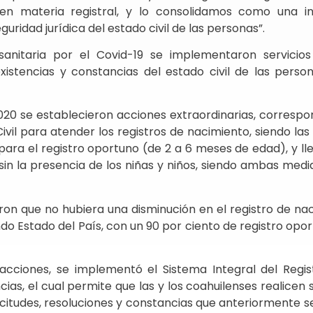
en materia registral, y lo consolidamos como una in
uridad jurídica del estado civil de las personas”.
sanitaria por el Covid-19 se implementaron servicio
existencias y constancias del estado civil de las perso
020 se establecieron acciones extraordinarias, correspo
ivil para atender los registros de nacimiento, siendo las 
ara el registro oportuno (de 2 a 6 meses de edad), y ll
sin la presencia de los niñas y niños, siendo ambas med
on que no hubiera una disminución en el registro de na
do Estado del País, con un 90 por ciento de registro opor
cciones, se implementó el Sistema Integral del Regist
ias, el cual permite que las y los coahuilenses realicen 
olicitudes, resoluciones y constancias que anteriormente 