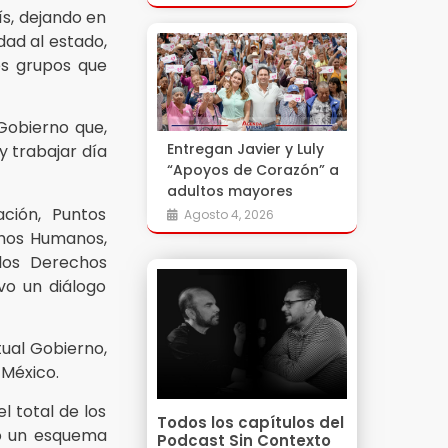
ís, dejando en
dad al estado,
es grupos que
Gobierno que,
Entregan Javier y Luly
y trabajar día
“Apoyos de Corazón” a
adultos mayores
ción, Puntos
Agosto 4, 2026
echos Humanos,
los Derechos
vo un diálogo
tual Gobierno,
 México.
el total de los
Todos los capítulos del
ndo un esquema
Podcast Sin Contexto