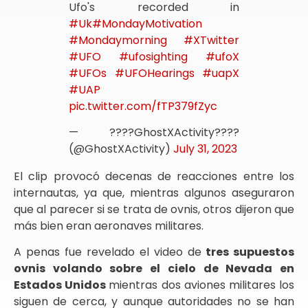
Ufo's recorded in
#Uk
#MondayMotivation
#Mondaymorning
#XTwitter
#UFO
#ufosighting
#ufoX
#UFOs
#UFOHearings
#uapX
#UAP
pic.twitter.com/fTP379fZyc
— ????GhostXActivity????
(@GhostXActivity)
July 31, 2023
El clip provocó decenas de reacciones entre los
internautas, ya que, mientras algunos aseguraron
que al parecer si se trata de ovnis, otros dijeron que
más bien eran aeronaves militares.
A penas fue revelado el video de
tres supuestos
ovnis volando sobre el cielo de Nevada en
Estados Unidos
mientras dos aviones militares los
siguen de cerca, y aunque autoridades no se han