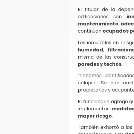
El titular de la depe
edificaciones son
in
mantenimiento ade
continúan
ocupados po
Los inmuebles en ries
humedad
,
filtracion
misma de las construcc
paredes y techos
.
“Tenemos identificada
colapso. Se han emi
propietarios y ocupantes
El funcionario agregó q
implementar
medidas
mayor riesgo
.
También exhortó a los