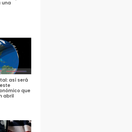
a una
tal: así será
 este
ronómico que
n abril