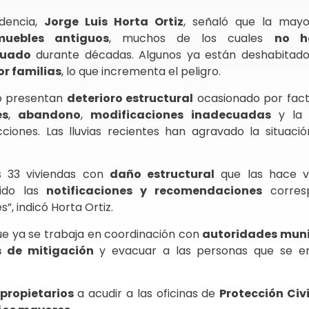
ndencia,
Jorge Luis Horta Ortiz
, señaló que la mayo
muebles antiguos
, muchos de los cuales
no h
cuado
durante décadas. Algunos ya están deshabitado
r familias
, lo que incrementa el peligro.
go presentan
deterioro estructural
ocasionado por fac
es
,
abandono
,
modificaciones inadecuadas
y l
iones. Las lluvias recientes han agravado la situación
s 33 viviendas con
daño estructural
que las hace vu
tido las
notificaciones y recomendaciones
corresp
”, indicó Horta Ortiz.
ue ya se trabaja en coordinación con
autoridades muni
 de mitigación
y evacuar a las personas que se e
propietarios
a acudir a las oficinas de
Protección Civi