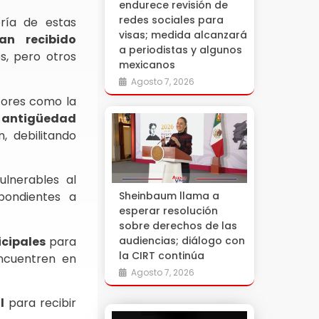
endurece revisión de
redes sociales para
ría de estas
visas; medida alcanzará
an recibido
a periodistas y algunos
s, pero otros
mexicanos
Agosto 7, 2026
tores como la
a
antigüedad
, debilitando
lnerables al
Sheinbaum llama a
ondientes a
esperar resolución
sobre derechos de las
cipales
para
audiencias; diálogo con
la CIRT continúa
ncuentren en
Agosto 7, 2026
l
para recibir