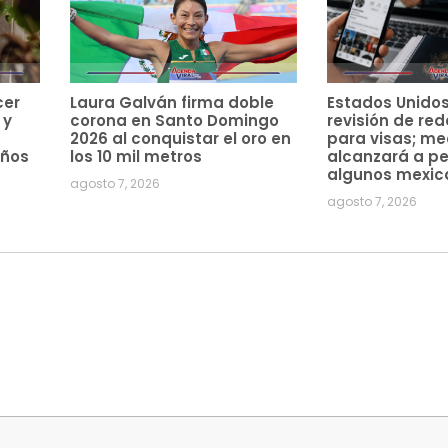
cer
Laura Galván firma doble
Estados Unido
 y
corona en Santo Domingo
revisión de red
2026 al conquistar el oro en
para visas; m
años
los 10 mil metros
alcanzará a pe
algunos mexic
agosto 7, 2026
agosto 7, 2026