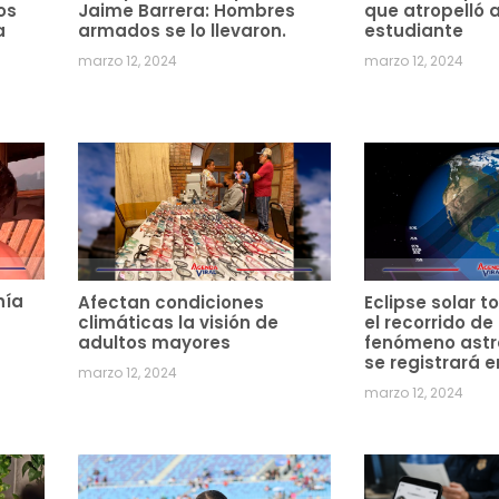
os
Jaime Barrera: Hombres
que atropelló 
a
armados se lo llevaron.
estudiante
marzo 12, 2024
marzo 12, 2024
hía
Afectan condiciones
Eclipse solar to
climáticas la visión de
el recorrido de
adultos mayores
fenómeno ast
se registrará e
marzo 12, 2024
marzo 12, 2024