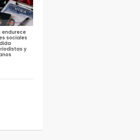
s endurece
es sociales
edida
riodistas y
anos