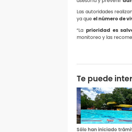
asesoría y prevenir
dañ
Las autoridades realiza
ya que
el número de v
“La
prioridad es sal
monitoreo y las recome
Te puede inte
Sólo han iniciado trámi