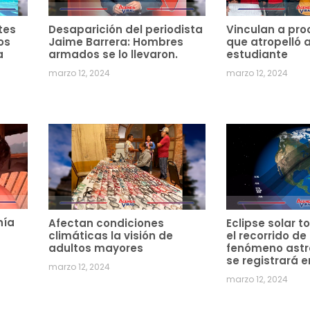
tes
Desaparición del periodista
Vinculan a pro
os
Jaime Barrera: Hombres
que atropelló 
a
armados se lo llevaron.
estudiante
marzo 12, 2024
marzo 12, 2024
hía
Afectan condiciones
Eclipse solar to
climáticas la visión de
el recorrido de
adultos mayores
fenómeno ast
se registrará e
marzo 12, 2024
marzo 12, 2024