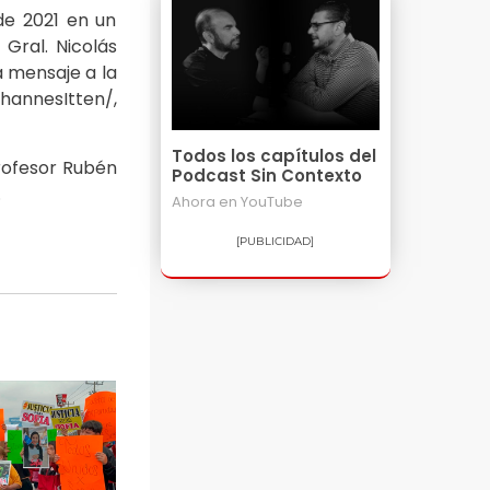
de 2021 en un
Gral. Nicolás
ía mensaje a la
annesItten/,
Todos los capítulos del
Profesor Rubén
Podcast Sin Contexto
0.
Ahora en
YouTube
[PUBLICIDAD]