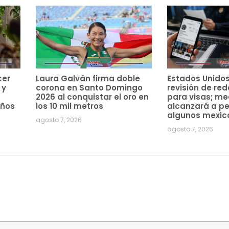
cer
Laura Galván firma doble
Estados Unido
 y
corona en Santo Domingo
revisión de red
2026 al conquistar el oro en
para visas; m
años
los 10 mil metros
alcanzará a pe
algunos mexic
agosto 7, 2026
agosto 7, 2026