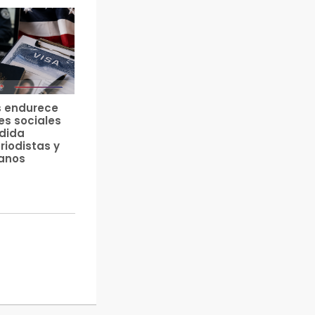
s endurece
es sociales
edida
riodistas y
anos