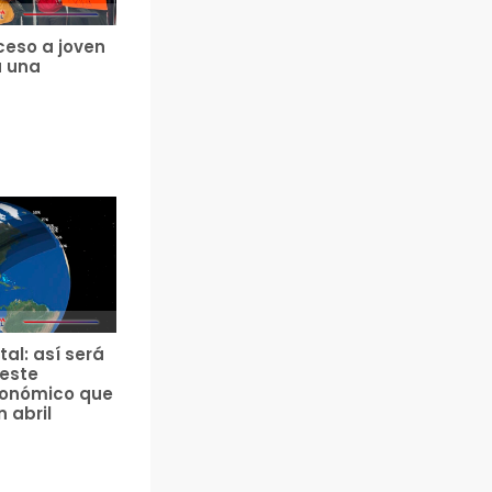
ceso a joven
a una
tal: así será
 este
ronómico que
n abril