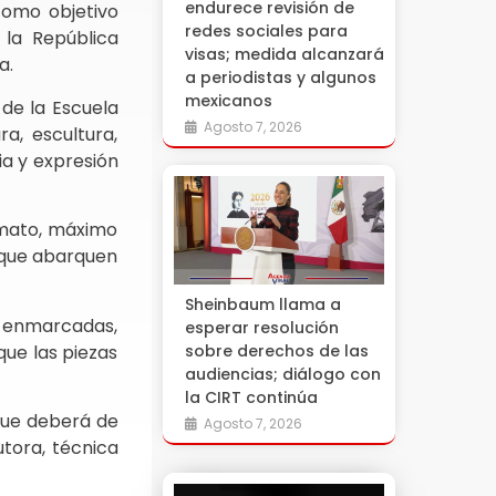
endurece revisión de
 como objetivo
redes sociales para
 la República
visas; medida alcanzará
ba.
a periodistas y algunos
mexicanos
de la Escuela
Agosto 7, 2026
ra, escultura,
ria y expresión
rmato, máximo
y que abarquen
Sheinbaum llama a
 enmarcadas,
esperar resolución
que las piezas
sobre derechos de las
audiencias; diálogo con
la CIRT continúa
 que deberá de
Agosto 7, 2026
utora, técnica