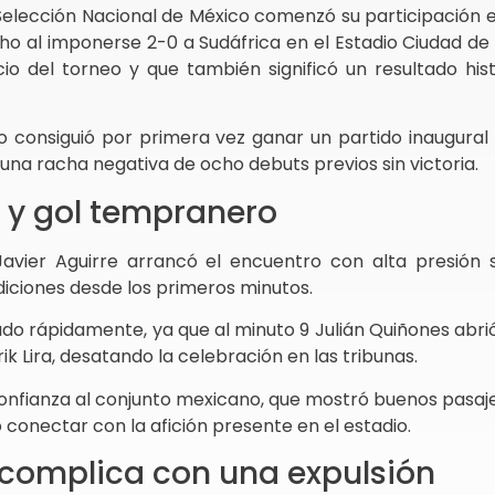
Selección Nacional de México comenzó su participación 
o al imponerse 2-0 a Sudáfrica en el Estadio Ciudad de
io del torneo y que también significó un resultado his
o consiguió por primera vez ganar un partido inaugural 
una racha negativa de ocho debuts previos sin victoria.
o y gol tempranero
Javier Aguirre arrancó el encuentro con alta presión s
ciones desde los primeros minutos.
tado rápidamente, ya que al minuto 9 Julián Quiñones abr
rik Lira, desatando la celebración en las tribunas.
onfianza al conjunto mexicano, que mostró buenos pasaj
 conectar con la afición presente en el estadio.
 complica con una expulsión