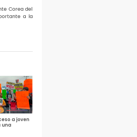
nte Corea del
portante a la
ceso a joven
a una