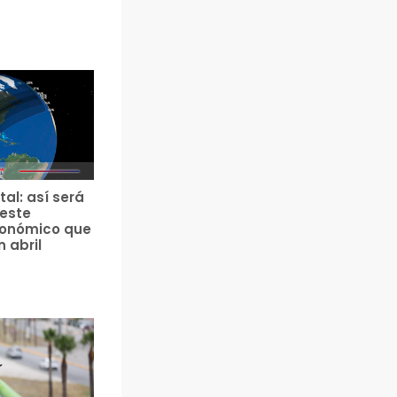
tal: así será
 este
ronómico que
n abril