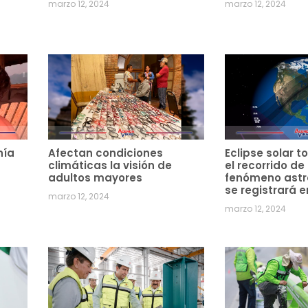
marzo 12, 2024
marzo 12, 2024
hía
Afectan condiciones
Eclipse solar to
climáticas la visión de
el recorrido de
adultos mayores
fenómeno ast
se registrará e
marzo 12, 2024
marzo 12, 2024