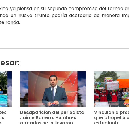
éxico ya piensa en su segundo compromiso del torneo a
onde un nuevo triunfo podría acercarlo de manera im
nte ronda.
resar:
tes
Desaparición del periodista
Vinculan a pro
os
Jaime Barrera: Hombres
que atropelló 
a
armados se lo llevaron.
estudiante