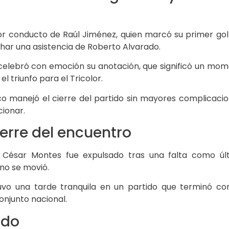
 por conducto de Raúl Jiménez, quien marcó su primer g
har una asistencia de Roberto Alvarado.
celebró con emoción su anotación, que significó un mom
l triunfo para el Tricolor.
co manejó el cierre del partido sin mayores complicacio
cionar.
ierre del encuentro
s, César Montes fue expulsado tras una falta como ú
no se movió.
uvo una tarde tranquila en un partido que terminó co
onjunto nacional.
ido