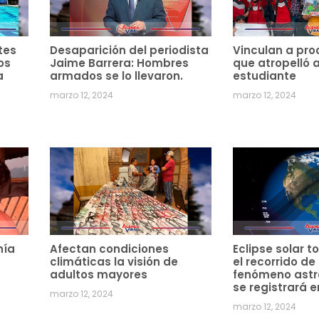
tes
Desaparición del periodista
Vinculan a pro
os
Jaime Barrera: Hombres
que atropelló 
a
armados se lo llevaron.
estudiante
marzo 12, 2024
marzo 12, 2024
hía
Afectan condiciones
Eclipse solar to
climáticas la visión de
el recorrido de
adultos mayores
fenómeno ast
se registrará e
marzo 12, 2024
marzo 12, 2024