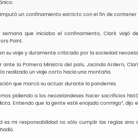
ánico.
imputó un confinamiento estricto con el fin de contener
e semana que iniciaba el confinamiento, Clark viajó d
ors Point.
 en su viaje y duramente criticado por la sociedad neozel
 ante la Primera Ministra del país, Jacinda Ardern, Cla
a realizado un viaje corto hacia una montaña.
ración que marcó su actuar durante la pandemia.
s pidiendo a los neozelandeses hacer sacrificios histó
iota. Entiendo que la gente esté enojada conmigo”, dijo 
 es mi responsabilidad no sólo cumplir las reglas sino
ñadió.