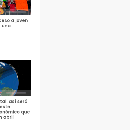
ceso a joven
a una
tal: así será
 este
ronómico que
n abril