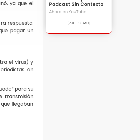
inó, ya que el
Podcast Sin Contexto
Ahora en
YouTube
ra respuesta.
[PUBLICIDAD]
 que pagar un
a el virus) y
eriodistas en
uado” para su
e transmisión
s que llegaban