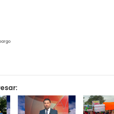
mbargo
resar: