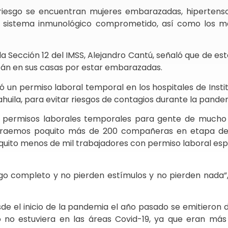
riesgo se encuentran mujeres embarazadas, hipertensos
u sistema inmunológico comprometido, así como los m
e la Sección 12 del IMSS, Alejandro Cantú, señaló que de e
án en sus casas por estar embarazadas.
gó un permiso laboral temporal en los hospitales de Inst
ahuila, para evitar riesgos de contagios durante la pande
on permisos laborales temporales para gente de mucho 
traemos poquito más de 200 compañeras en etapa d
uito menos de mil trabajadores con permiso laboral espe
go completo y no pierden estímulos y no pierden nada”,
e el inicio de la pandemia el año pasado se emitieron 
o no estuviera en las áreas Covid-19, ya que eran má