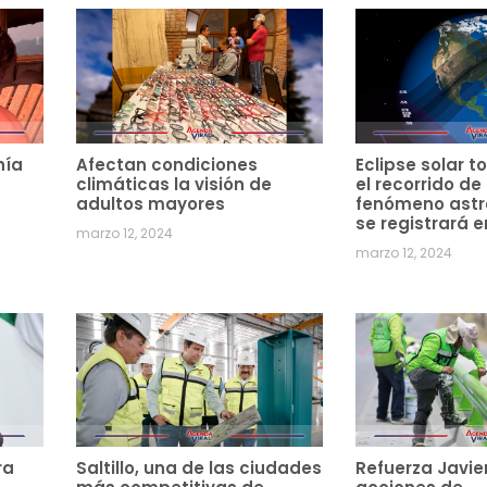
hía
Afectan condiciones
Eclipse solar to
climáticas la visión de
el recorrido de
adultos mayores
fenómeno ast
se registrará e
marzo 12, 2024
marzo 12, 2024
ra
Saltillo, una de las ciudades
Refuerza Javie