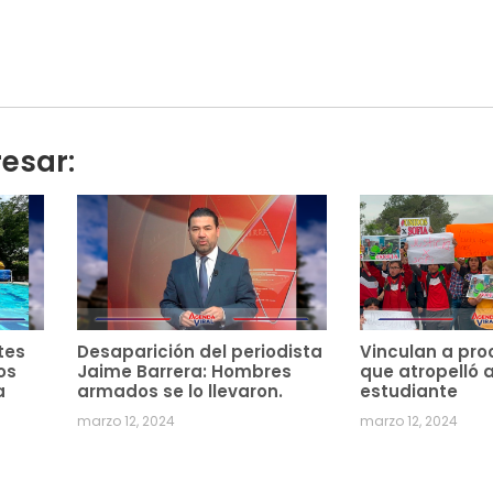
resar:
tes
Desaparición del periodista
Vinculan a pro
os
Jaime Barrera: Hombres
que atropelló 
a
armados se lo llevaron.
estudiante
marzo 12, 2024
marzo 12, 2024