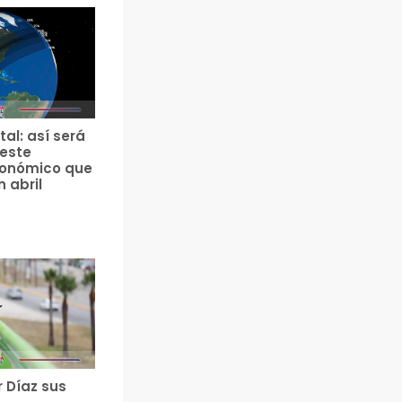
tal: así será
 este
ronómico que
n abril
r Díaz sus