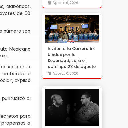
Agosto 6, 2026
, diabéticos,
ayores de 60
ste número son
ituto Mexicano
Invitan a la Carrera 5K
Unidos por la
mia.
Seguridad; será el
riesgo por la
domingo 23 de agosto
e embarazo o
Agosto 6, 2026
cial”, explicó
 puntualizó el
decretos para
s propensos a