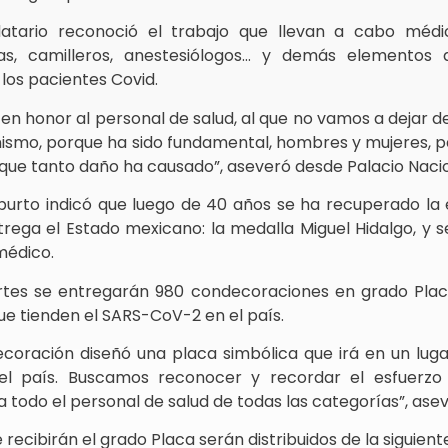
tario reconoció el trabajo que llevan a cabo médic
as, camilleros, anestesiólogos… y demás elementos 
los pacientes Covid.
en honor al personal de salud, al que no vamos a dejar 
ismo, porque ha sido fundamental, hombres y mujeres, p
que tanto daño ha causado”, aseveró desde Palacio Nacio
burto indicó que luego de 40 años se ha recuperado la 
ega el Estado mexicano: la medalla Miguel Hidalgo, y s
médico.
es se entregarán 980 condecoraciones en grado Placa
e tienden el SARS-CoV-2 en el país.
ecoración diseñó una placa simbólica que irá en un luga
el país. Buscamos reconocer y recordar el esfuerzo
 todo el personal de salud de todas las categorías”, asev
 recibirán el grado Placa serán distribuidos de la siguien