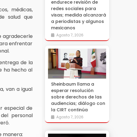
endurece revisión de
redes sociales para
os, médicas,
visas; medida alcanzará
de salud que
a periodistas y algunos
mexicanos
Agosto 7, 2026
de agradecerle
ara enfrentar
nal.
entrega de la
e ha hecho al
Sheinbaum llama a
, van a igual
esperar resolución
sobre derechos de las
audiencias; diálogo con
r especial de
la CIRT continúa
 del personal
Agosto 7, 2026
eró.
te manera: