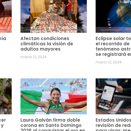
hía
Afectan condiciones
Eclipse solar to
climáticas la visión de
el recorrido de
adultos mayores
fenómeno ast
se registrará e
marzo 12, 2024
marzo 12, 2024
cer
Laura Galván firma doble
Estados Unido
 y
corona en Santo Domingo
revisión de red
2026 al conquistar el oro en
para visas; m