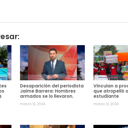
resar:
tes
Desaparición del periodista
Vinculan a pro
os
Jaime Barrera: Hombres
que atropelló 
a
armados se lo llevaron.
estudiante
marzo 12, 2024
marzo 12, 2024