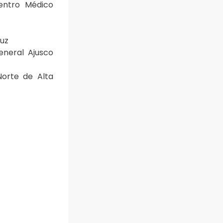
entro Médico
ruz
eneral Ajusco
Norte de Alta