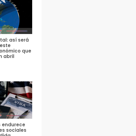
tal: así será
 este
ronómico que
n abril
s endurece
es sociales
edida