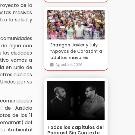
proyecto de la
stas masivas
tra la salud y
 comunidades
Entregan Javier y Luly
n de agua con
“Apoyos de Corazón” a
 las ciudades
adultos mayores
otivo vamos a
Agosto 4, 2026
da en junio de
metros cúbicos
Unidos por su
 comunidades
l de Justicia
tos de los 11
(Semarnat) del
Todos los capítulos del
cto Ambiental
Podcast Sin Contexto