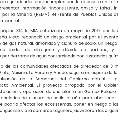
 irregularidades que incumplen con lo dispuesto en la L
 presentar información “inconsistente, omisa y falsa”, 
 por la Minería (REMA), el Frente de Pueblos Unidos d
ambiental.
 página 314 la MIA autorizada en mayo de 2017 por la
eña Nieto reconoció un riesgo ambiental por el evento
 de gas natural, amoniaco y cianuro de sodio, un riesgo
mo óxidos de nitrógeno y dióxido de carbono, y 
o por derrame de agua contaminada con sustancias quím
dica de las comunidades afectadas de alrededor de 3 mi
 Siete, Abisinia, La Aurora y Ahedo, seguirá en espera de l
aluación de la Semarnat del Gobierno actual si p
acto Ambiental. El proyecto arropado por el Gobier
nstalación y operación de una planta en Gómez Palacio 
toneladas de cianuro de sodio al año para abastecer a
e podría afectar los ecosistemas, poner en riesgo a la
ranguense y a la comarca Lagunera, advirtieron las organ