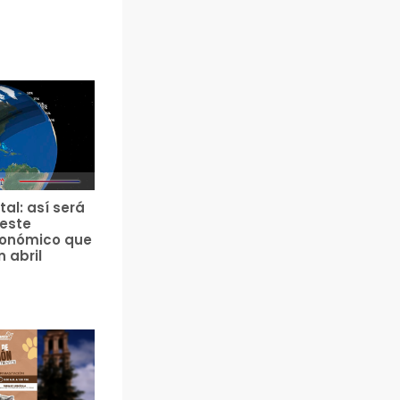
tal: así será
 este
ronómico que
n abril