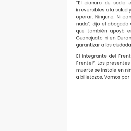
“El cianuro de sodio
irreversibles a la salu
operar. Ninguno. Ni ca
nada”, dijo el abogad
que también apoyó en
Guanajuato ni en Dura
garantizar a los ciuda
El integrante del Fren
Frente!”. Los presentes
muerte se instale en nin
a billetazos. Vamos por l