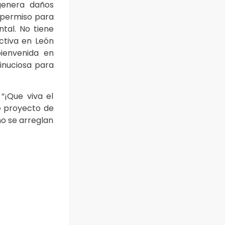
genera daños
n permiso para
tal. No tiene
ctiva en León
ienvenida en
inuciosa para
“¡Que viva el
te proyecto de
no se arreglan