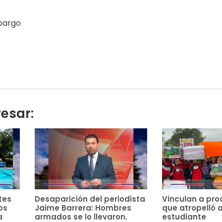
mbargo
resar:
tes
Desaparición del periodista
Vinculan a pro
os
Jaime Barrera: Hombres
que atropelló 
a
armados se lo llevaron.
estudiante