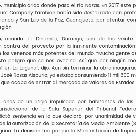
, municipio árido donde pasa el río Nazas. En 2017 este 
urs Company también había sido desterrado con prote
anca y San Luis de la Paz, Guanajuato, por atentar con
egión.
ra, oriundo de Dinamita, Durango, una de las veinte
 en contra del proyecto por la inminente contaminació
de los venenos más potentes del mundo. “Mucha gente de
ste peligro que se nos avecina. Así que por ningún m
 en La Laguna”, dijo. Aún sin terminar la obra inaugura
José Rosas Aispurio, ya estaba consumiendo 11 mil 800 
l que acaba de entrar al mercado de valores de Estados 
 años de un litigio impulsado por habitantes de las
urisdiccional de la Sala Superior del Tribunal Federa
dictó sentencia en la que declaró, por unanimidad de vo
 de la autorización de la Secretaría de Medio Ambiente 
una. La decisión fue porque la Manifestación de Impa