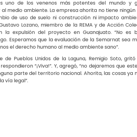
 es uno de los venenos más potentes del mundo y 
d y al medio ambiente. La empresa ahorita no tiene ningú
mbio de uso de suelo ni construcción ni impacto ambien
o Gustavo Lozano, miembro de la REMA y de Acción Cole
 la expulsión del proyecto en Guanajuato. “No es b
ngo. Esperamos que la evaluación de la Semarnat sea m
danos el derecho humano al medio ambiente sano”.
te de Pueblos Unidos de la Laguna, Remigio Soto, gritó 
 respondieron “¡Viva!”. Y, agregó, “no dejaremos que es
guna parte del territorio nacional. Ahorita, las cosas ya 
a vía legal”.