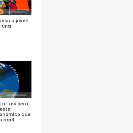
ceso a joven
a una
tal: así será
 este
ronómico que
n abril