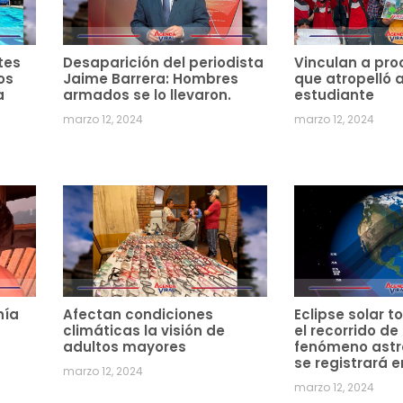
tes
Desaparición del periodista
Vinculan a pro
os
Jaime Barrera: Hombres
que atropelló 
a
armados se lo llevaron.
estudiante
marzo 12, 2024
marzo 12, 2024
hía
Afectan condiciones
Eclipse solar to
climáticas la visión de
el recorrido de
adultos mayores
fenómeno ast
se registrará e
marzo 12, 2024
marzo 12, 2024