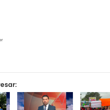
or
resar: