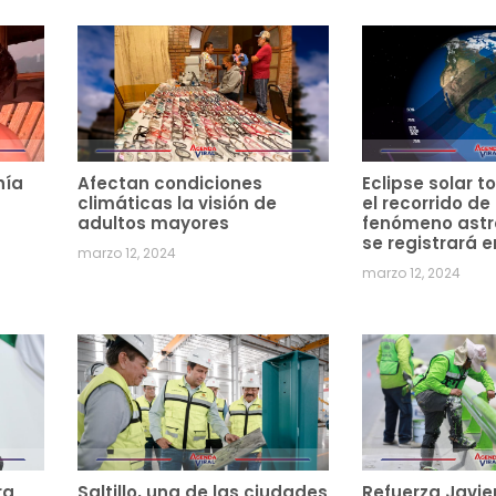
hía
Afectan condiciones
Eclipse solar to
climáticas la visión de
el recorrido de
adultos mayores
fenómeno ast
se registrará e
marzo 12, 2024
marzo 12, 2024
ra
Saltillo, una de las ciudades
Refuerza Javie