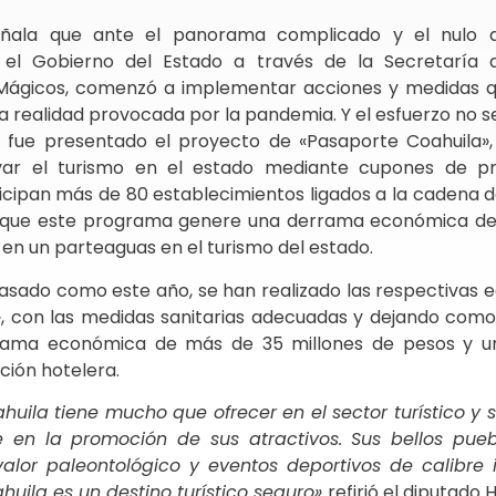
eñala que ante el panorama complicado y el nulo 
, el Gobierno del Estado a través de la Secretaría
 Mágicos, comenzó a implementar acciones y medidas 
a realidad provocada por la pandemia. Y el esfuerzo no s
 fue presentado el proyecto de «Pasaporte Coahuila», 
ivar el turismo en el estado mediante cupones de p
cipan más de 80 establecimientos ligados a la cadena de
 que este programa genere una derrama económica de
 en un parteaguas en el turismo del estado.
sado como este año, se han realizado las respectivas e
», con las medidas sanitarias adecuadas y dejando como
ama económica de más de 35 millones de pesos y u
ación hotelera.
huila tiene mucho que ofrecer en el sector turístico y
 en la promoción de sus atractivos. Sus bellos pueb
valor paleontológico y eventos deportivos de calibre i
huila es un destino turístico seguro»
refirió el diputado