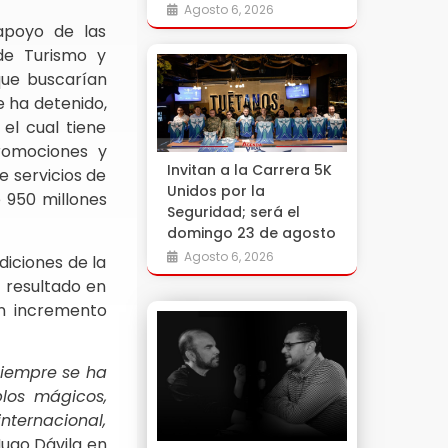
Agosto 6, 2026
apoyo de las
 de Turismo y
que buscarían
e ha detenido,
el cual tiene
romociones y
Invitan a la Carrera 5K
 servicios de
Unidos por la
 950 millones
Seguridad; será el
domingo 23 de agosto
Agosto 6, 2026
diciones de la
 resultado en
n incremento
 siempre se ha
los mágicos,
nternacional,
 Hugo Dávila en