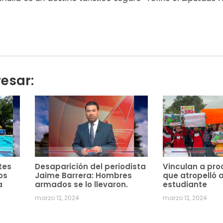
resar:
tes
Desaparición del periodista
Vinculan a pro
os
Jaime Barrera: Hombres
que atropelló 
a
armados se lo llevaron.
estudiante
marzo 12, 2024
marzo 12, 2024