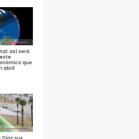
tal: así será
 este
ronómico que
n abril
r Díaz sus