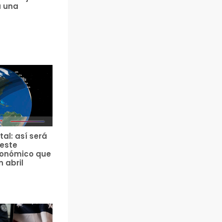
a una
tal: así será
 este
ronómico que
n abril