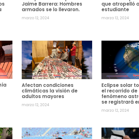
os
Jaime Barrera: Hombres
que atropelló 
a
armados se lo llevaron.
estudiante
marzo 12, 2024
marzo 12, 2024
hía
Afectan condiciones
Eclipse solar to
climáticas la visión de
el recorrido de
adultos mayores
fenómeno ast
se registrará e
marzo 12, 2024
marzo 12, 2024