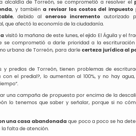
 la alcaldía de Torreón, se comprometió a resolver el
ienda
, y también
a revisar los costos del impuesto 
table
, debido al
oneroso incremento
autorizado p
l, que afectó la economía de la ciudadanía.
da
visitó la mañana de este lunes, el ejido El Águila y el f
 se comprometió a darle prioridad a la escrituración 
omo urbana de Torreón, para darle
certeza jurídica al 
as y predios de Torreón, tienen problemas de escritura
a con el predial?, lo aumentan al 100%, y no hay agua
tiempo”.
izar una campaña de propuesta por encima de la descalif
reón lo tenemos que saber y señalar, porque si no có
con una casa abandonada
que poco a poco se ha deter
 la falta de atención.