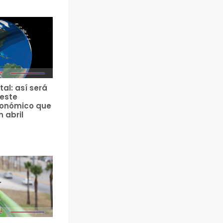
tal: así será
 este
ronómico que
n abril