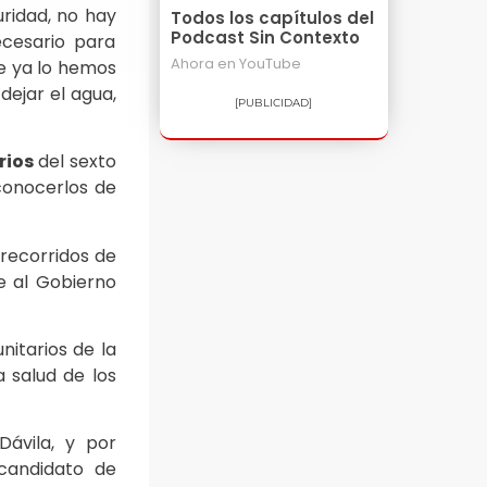
uridad, no hay
Todos los capítulos del
Podcast Sin Contexto
ecesario para
Ahora en
YouTube
ue ya lo hemos
ejar el agua,
[PUBLICIDAD]
rios
del sexto
onocerlos de
 recorridos de
e al Gobierno
itarios de la
 salud de los
ávila, y por
 candidato de