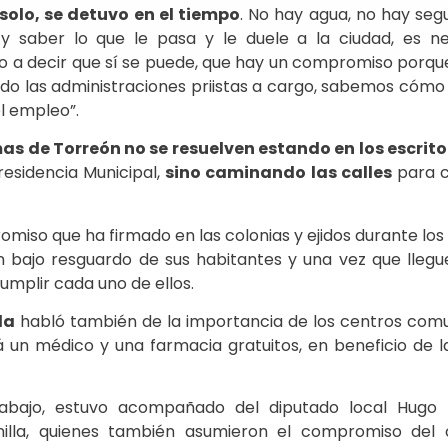
solo, se detuvo en el tiempo
. No hay agua, no hay seg
 y saber lo que le pasa y le duele a la ciudad, es n
go a decir que sí se puede, que hay un compromiso porq
o las administraciones priistas a cargo, sabemos cómo d
el empleo”.
as de Torreón no se resuelven estando en los escrito
residencia Municipal,
sino caminando las calles
para c
iso que ha firmado en las colonias y ejidos durante los
 bajo resguardo de sus habitantes y una vez que llegu
umplir cada uno de ellos.
da
habló también de la importancia de los centros comun
 un médico y una farmacia gratuitos, en beneficio de la
rabajo, estuvo acompañado del diputado local Hugo D
nilla, quienes también asumieron el compromiso del