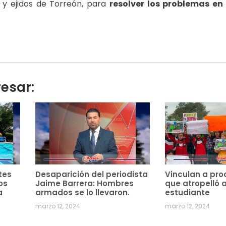
s y ejidos de Torreón, para
resolver los problemas en 
resar:
tes
Desaparición del periodista
Vinculan a pro
os
Jaime Barrera: Hombres
que atropelló 
a
armados se lo llevaron.
estudiante
marzo 12, 2024
marzo 12, 2024