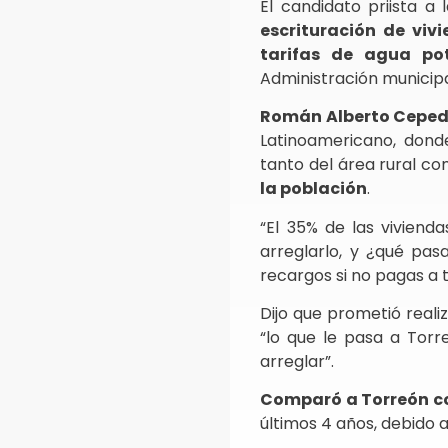
El candidato priista a
escrituración de viv
tarifas de agua po
Administración municipa
Román Alberto Cepe
Latinoamericano, donde
tanto del área rural c
la población
.
“El 35% de las viviend
arreglarlo, y ¿qué pas
recargos si no pagas a 
Dijo que prometió real
“lo que le pasa a Tor
arreglar”.
Comparó a Torreón 
últimos 4 años, debido a