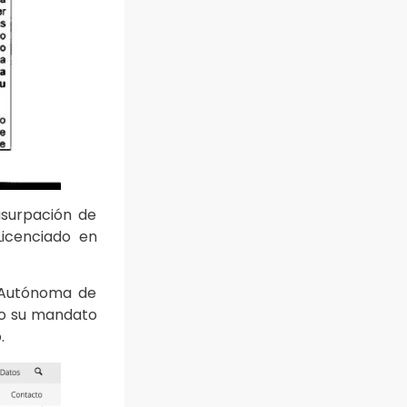
usurpación de
Licenciado en
d Autónoma de
ido su mandato
.