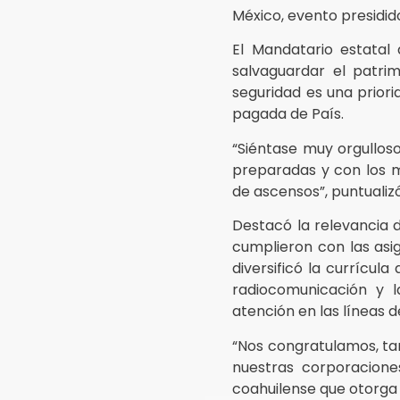
México, evento presidid
El Mandatario estata
salvaguardar el patrim
seguridad es una priori
pagada de País.
“Siéntase muy orgullos
preparadas y con los ma
de ascensos”, puntualizó
Destacó la relevancia d
cumplieron con las asi
diversificó la currícul
radiocomunicación y l
atención en las líneas 
“Nos congratulamos, t
nuestras corporacione
coahuilense que otorga 