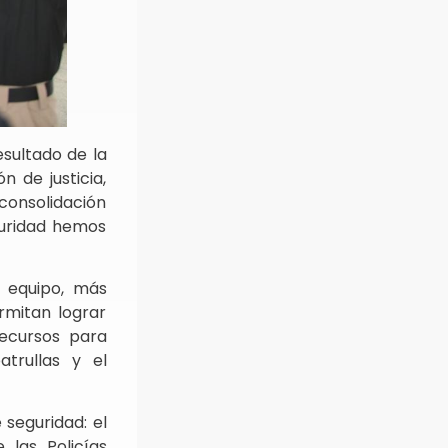
esultado de la
n de justicia,
 consolidación
guridad hemos
 equipo, más
rmitan lograr
recursos para
trullas y el
seguridad: el
 las Policías