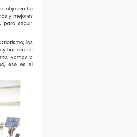
el objetivo ha
más y mejores
, para seguir
triotismo; los
 hoy habrán de
dana, vamos a
ad, ese es el