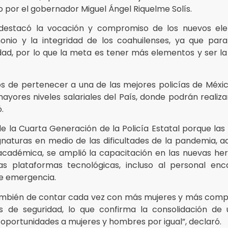
o por el gobernador Miguel Ángel Riquelme Solís.
l destacó la vocación y compromiso de los nuevos el
onio y la integridad de los coahuilenses, ya que para
dad, por lo que la meta es tener más elementos y ser la
os de pertenecer a una de las mejores policías de Méxic
yores niveles salariales del País, donde podrán realiz
.
e la Cuarta Generación de la Policía Estatal porque las
gnaturas en medio de las dificultades de la pandemia, 
a académica, se amplió la capacitación en las nuevas h
as plataformas tecnológicas, incluso al personal en
de emergencia.
ambién de contar cada vez con más mujeres y más com
s de seguridad, lo que confirma la consolidación de
oportunidades a mujeres y hombres por igual”, declaró.