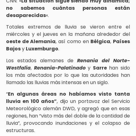
CNN: «
La situación sigue siendo muy dinámica;
no sabemos cuántas personas están
desaparecidas
«.
Totales extremos de lluvia se vieron entre el
miércoles y el jueves en la mañana alrededor del
oeste de Alemania
, así como en
Bélgica
,
Países
Bajos
y
Luxemburgo
.
Los estados alemanes de
Renania del Norte-
Westfalia
,
Renania-Palatinado
y
Sarre
han sido
los más afectados por lo que las autoridades han
llamado las lluvias más intensas en un siglo.
“
En algunas áreas no habíamos visto tanta
lluvia en 100 años”
, dijo un portavoz del Servicio
Meteorológico alemán DWD, y agregó que en esas
regiones, han “visto más del doble de la cantidad de
lluvia”, provocando inundaciones y el colapso de
estructuras.