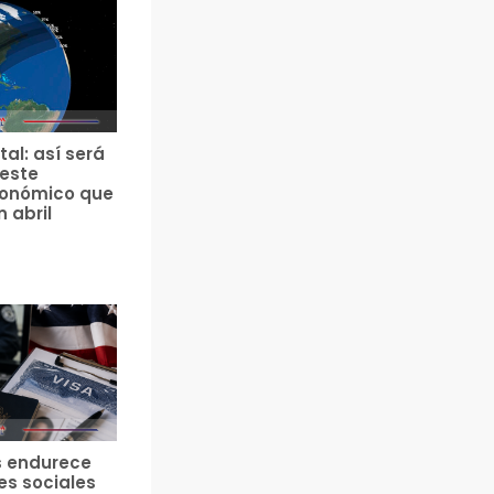
tal: así será
 este
ronómico que
n abril
s endurece
es sociales