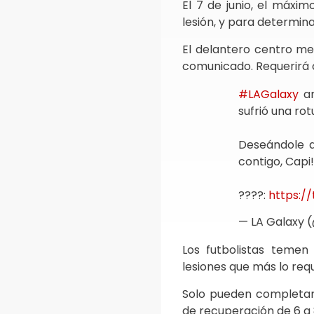
El 7 de junio, el máxi
lesión, y para determi
El delantero centro mex
comunicado. Requerirá c
#LAGalaxy
an
sufrió una ro
Deseándole a
contigo, Capi
????️:
https://
— LA Galaxy
Los futbolistas temen
lesiones que más lo requ
Solo pueden completar 
de recuperación de 6 a