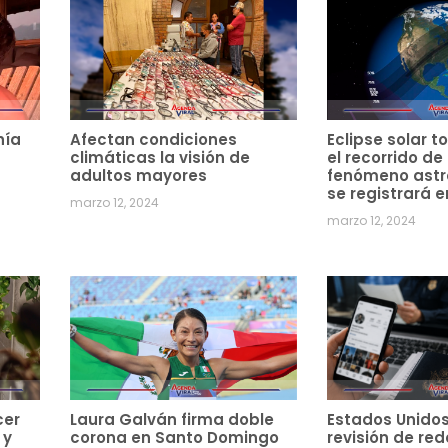
hía
Afectan condiciones
Eclipse solar to
climáticas la visión de
el recorrido de
adultos mayores
fenómeno ast
se registrará e
marzo 12, 2024
marzo 12, 2024
cer
Laura Galván firma doble
Estados Unido
 y
corona en Santo Domingo
revisión de red