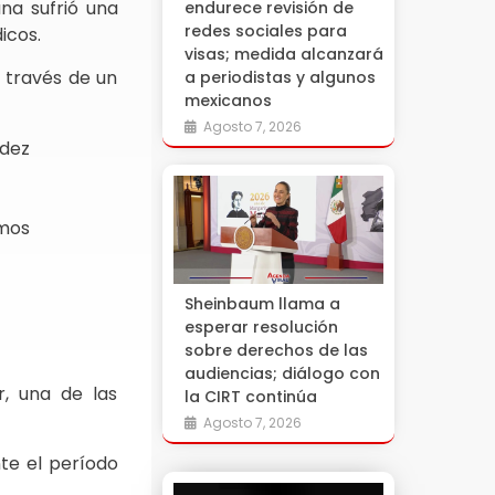
na sufrió una
endurece revisión de
redes sociales para
icos.
visas; medida alcanzará
a través de un
a periodistas y algunos
mexicanos
Agosto 7, 2026
ndez
amos
Sheinbaum llama a
esperar resolución
sobre derechos de las
audiencias; diálogo con
r, una de las
la CIRT continúa
Agosto 7, 2026
te el período