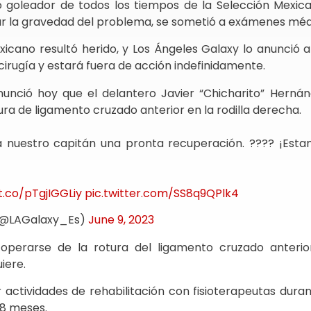
mo goleador de todos los tiempos de la Selección Mexica
nar la gravedad del problema, se sometió a exámenes méd
icano resultó herido, y Los Ángeles Galaxy lo anunció 
irugía y estará fuera de acción indefinidamente.
unció hoy que el delantero Javier “Chicharito” Herná
tura de ligamento cruzado anterior en la rodilla derecha.
 nuestro capitán una pronta recuperación. ???? ¡Est
!
t.co/pTgjIGGLiy
pic.twitter.com/SS8q9QPlk4
 (@LAGalaxy_Es)
June 9, 2023
 operarse de la rotura del ligamento cruzado anterio
iere.
actividades de rehabilitación con fisioterapeutas duran
 8 meses.