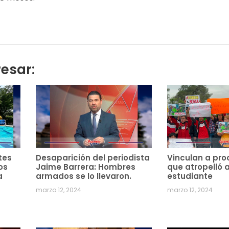
resar:
tes
Desaparición del periodista
Vinculan a pro
os
Jaime Barrera: Hombres
que atropelló 
a
armados se lo llevaron.
estudiante
marzo 12, 2024
marzo 12, 2024