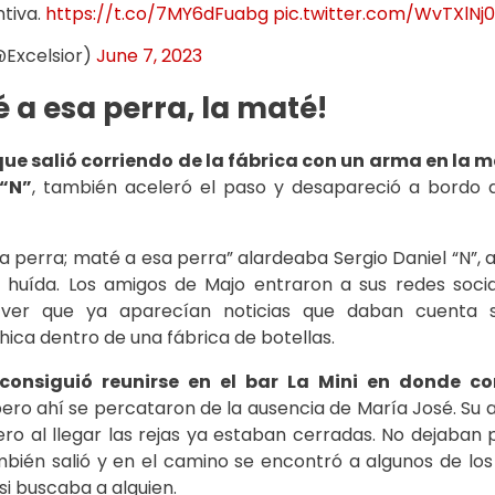
ntiva.
https://t.co/7MY6dFuabg
pic.twitter.com/WvTXlNj
@Excelsior)
June 7, 2023
 a esa perra, la maté!
que salió corriendo de la fábrica con un arma en la 
“N”
, también aceleró el paso y desapareció a bordo 
 perra; maté a esa perra” alardeaba Sergio Daniel “N”, 
huída. Los amigos de Majo entraron a sus redes socia
 ver que ya aparecían noticias que daban cuenta 
hica dentro de una fábrica de botellas.
consiguió reunirse en el bar La Mini en donde 
pero ahí se percataron de la ausencia de María José. Su 
ero al llegar las rejas ya estaban cerradas. No dejaban 
bién salió y en el camino se encontró a algunos de los
si buscaba a alguien.