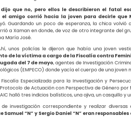
dijo que no, pero ellos le describieron el fatal es
, el amigo corrió hacia la joven para decirle que
reyó. Guardando un poco de esperanza, la chica volvió 
rrió a Xaman en donde, de voz de otro integrante del gr
ba María José.
 Ahí, unos policías le dijeron que había una joven ves
to de la víctima a cargo de la Fiscalía contra Femin
drugada del 7 de mayo
, agentes de Investigación Crimin
ológicos (EMPECO) donde yacía el cuerpo de una joven m
Fiscalía Especializada para la Investigación y Persecuc
l Protocolo de Actuación con Perspectiva de Género por f
 AIC halló tres indicios balísticos, una ojiva, un casquillo y
 de investigación correspondiente y realizar diversas d
e Samuel “N” y Sergio Daniel “N” eran responsables