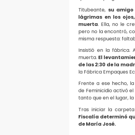
Titubeante,
su amigo 
lágrimas en los ojos
muerta
. Ella, no le c
pero no la encontró, co
misma respuesta: falta
Insistió en la fábrica.
muerta.
El levantamien
de las 2:30 de la ma
la Fábrica Empaques Ec
Frente a ese hecho, la 
de Feminicidio activó e
tanto que en el lugar, la
Tras iniciar la carpeta
Fiscalía determinó qu
de María José.