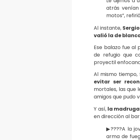
Le dijimos a 
atrás venían
motos”, refir
Al instante,
Sergio
valió la de blanc
Ese balazo fue al 
de refugio que ca
proyectil enfocand
Al mismo tiempo,
evitar ser reco
mortales, las que 
amigos que pudo ve
Y así,
la madrugad
en dirección al bar
▶????A la jo
arma de fueg