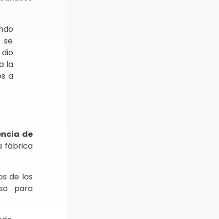
ando
 se
dio
a la
os a
encia de
a fábrica
os de los
so para