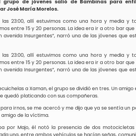
l grupo de jóvenes salió de Bambinas para enfi
var José María Morelos.
las 23:00, allí estuvimos como una hora y media y t
amos entre 15 y 20 personas. La idea era ir a otro bar que
 avenida Insurgentes”, narró una de las jóvenes que es
las 23:00, allí estuvimos como una hora y media y t
amos entre 15 y 20 personas. La idea era ir a otro bar que
 avenida Insurgentes”, narró una de las jóvenes que es
ecuichelas a Xaman, el grupo se dividió en tres. Un amigo
 se quedó platicando con sus compañeras.
 para irnos, se me acercó y me dijo que ya se sentía un 
l amigo de la víctima.
a por Majo, él notó la presencia de dos motocicletas
 cada una, entre ambos vehículos se hacían señas, comu