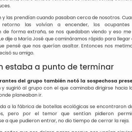
uces.
 y las prendían cuando pasaban cerca de nosotros. Cu
 retorno las volvían a encender, los ocupantes
de forma extraña, se nos quedaban viendo y eso me 
Le dije a María José que camináramos rápido para llegar 
que pensé que nos querían asaltar. Entonces nos metim
recisó su amigo.
ón estaba a punto de terminar
grantes del grupo también notó la sospechosa pres
s
y sugirió al grupo con el que caminaba dirigirse hacia l
onde planeaban ir.
ada a la fábrica de botellas ecológicas se encontraron d
s, pero por el temor que sentían pidieron permi
e a que pudieron entrar, no dio tiempo de cerrar la reja.