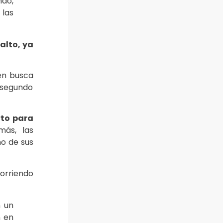
ndo,
 las
alto, ya
 en busca
 segundo
rto para
más, las
no de sus
corriendo
n un
n en