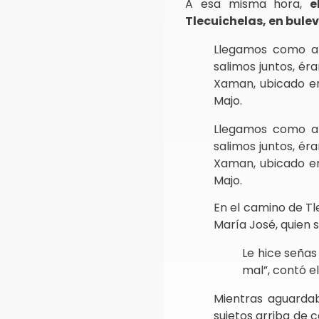
A esa misma hora,
e
Tlecuichelas, en bule
Llegamos como a 
salimos juntos, ér
Xaman, ubicado en
Majo.
Llegamos como a 
salimos juntos, ér
Xaman, ubicado en
Majo.
En el camino de Tl
María José, quien
Le hice señas
mal”, contó e
Mientras aguardab
sujetos arriba de