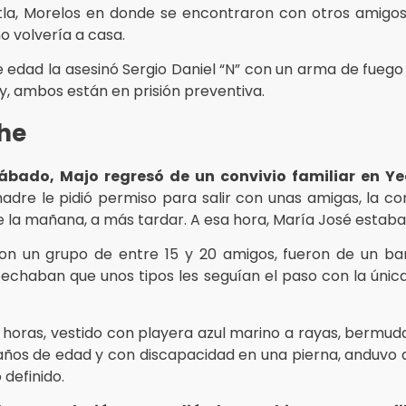
la, Morelos en donde se encontraron con otros amigo
no volvería a casa.
e edad la asesinó Sergio Daniel “N” con un arma de fuego
y, ambos están en prisión preventiva.
che
ábado, Majo regresó de un convivio familiar en Y
dre le pidió permiso para salir con unas amigas, la co
de la mañana, a más tardar. A esa hora, María José estaba 
con un grupo de entre 15 y 20 amigos, fueron de un ba
echaban que unos tipos les seguían el paso con la únic
 horas, vestido con playera azul marino a rayas, bermud
9 años de edad y con discapacidad en una pierna, anduvo
 definido.