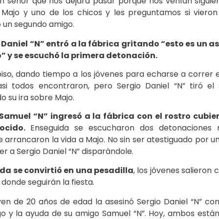
un señor que nos dejara pasar porque nos venían siguie
 Majo y uno de los chicos y les preguntamos si vieron
ió un segundo amigo.
 Daniel “N” entró a la fábrica gritando “esto es un as
o” y se escuchó la primera detonación.
piso, dando tiempo a los jóvenes para echarse a correr
si todos encontraron, pero Sergio Daniel “N” tiró el
o su ira sobre Majo.
Samuel “N” ingresó a la fábrica con el rostro cubie
nocido.
Enseguida se escucharon dos detonaciones 
le arrancaron la vida a Majo. No sin ser atestiguado por u
r a Sergio Daniel “N” disparándole.
a se convirtió en una pesadilla
, los jóvenes salieron 
 donde seguirán la fiesta.
ven de 20 años de edad la asesinó Sergio Daniel “N” co
o y la ayuda de su amigo Samuel “N”. Hoy, ambos está