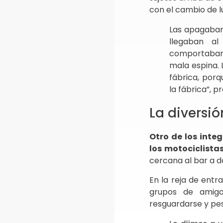
con el cambio de l
Las apagaban
llegaban al
comportaban 
mala espina. 
fábrica, por
la fábrica”, p
La diversi
Otro de los inte
los motociclista
cercana al bar a d
En la reja de entr
grupos de amigo
resguardarse y pes