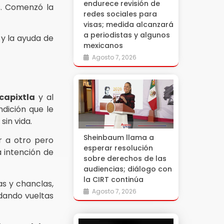
endurece revisión de
s. Comenzó la
redes sociales para
visas; medida alcanzará
a periodistas y algunos
 y la ayuda de
mexicanos
Agosto 7, 2026
ecapixtla
y al
ndición que le
sin vida.
Sheinbaum llama a
r a otro pero
esperar resolución
a intención de
sobre derechos de las
audiencias; diálogo con
la CIRT continúa
as y chanclas,
Agosto 7, 2026
 dando vueltas