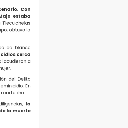
cenario. Con
 Majo estaba
a Tlecuichelas
upo, obtuvo la
tida de blanco
icidios cerca
al acudieron a
ujer.
ión del Delito
eminicidio. En
 un cartucho.
iligencias,
la
 de la muerte