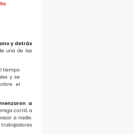
0Re
mano y detrás
de una de las
al tiempo
les y se
sobre el
comenzaron a
amiga corrió a
pasar a nadie.
 trabajadores