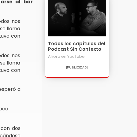
larse al bar
odos nos
 se llama
tuvo con
Todos los capítulos del
Podcast Sin Contexto
odos nos
Ahora en
YouTube
 se llama
[PUBLICIDAD]
tuvo con
 esperó a
poco
 con dos
nicándose