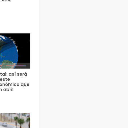
tal: así será
 este
ronómico que
n abril