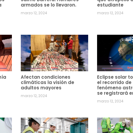
a
armados se lo llevaron.
estudiante
marzo 12, 2024
marzo 12, 2024
hía
Afectan condiciones
Eclipse solar to
climáticas la visión de
el recorrido de
adultos mayores
fenómeno ast
se registrará e
marzo 12, 2024
marzo 12, 2024