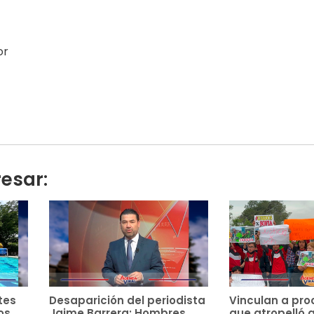
or
resar:
tes
Desaparición del periodista
Vinculan a pro
os
Jaime Barrera: Hombres
que atropelló 